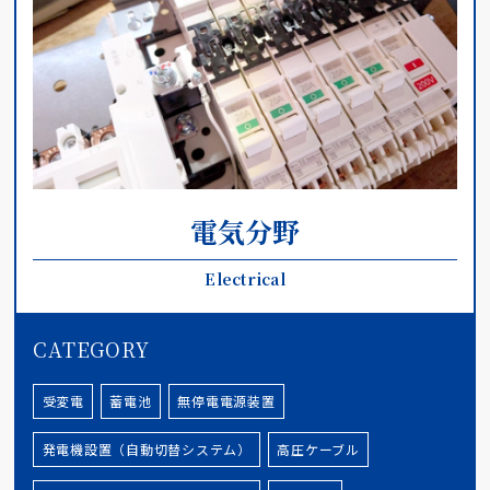
電気分野
Electrical
CATEGORY
受変電
蓄電池
無停電電源装置
発電機設置（自動切替システム）
高圧ケーブル